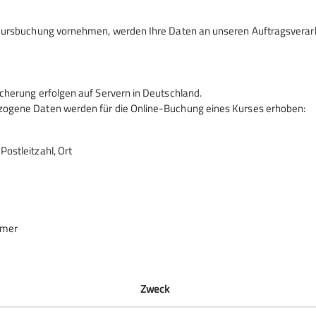
Kursbuchung vornehmen, werden Ihre Daten an unseren Auftragsverarbe
cherung erfolgen auf Servern in Deutschland.
ogene Daten werden für die Online-Buchung eines Kurses erhoben:
ostleitzahl, Ort
 der Sektion und darüber hinaus freuen: Wir möchten unser 
hmer
Zweck