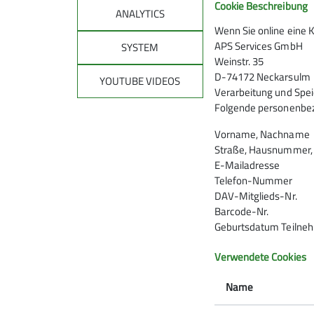
Cookie Beschreibung
ANALYTICS
Wenn Sie online eine 
APS Services GmbH
SYSTEM
Weinstr. 35
Projekt Kilterboard
D-74172 Neckarsulm
YOUTUBE VIDEOS
Verarbeitung und Spei
Folgende personenbez
Vorname, Nachname
31.10.2025
Straße, Hausnummer, P
E-Mailadresse
Telefon-Nummer
Kletterzentrum
KLZ_2025
DAV-Mitglieds-Nr.
Barcode-Nr.
Eine Nachricht über die sich viele Mitglieder
Geburtsdatum Teilne
Kilterboard erweitern.
Verwendete Cookies
Name