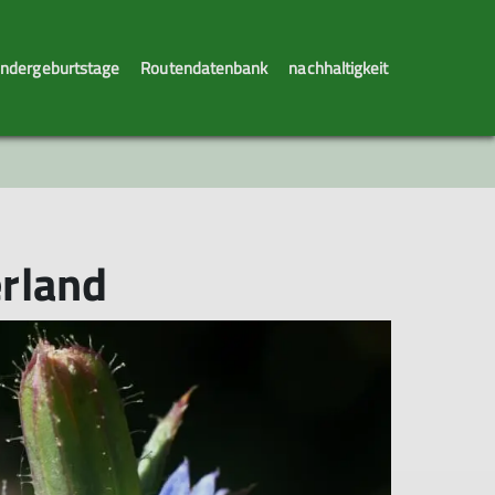
indergeburtstage
Routendatenbank
nachhaltigkeit
erland