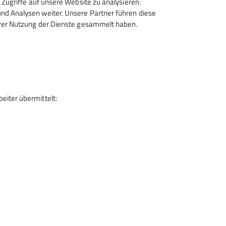
Zugriffe auf unsere Website zu analysieren.
erne bei uns. Gerne gesehen sind auch immer
d Analysen weiter. Unsere Partner führen diese
chnappen und die beim wässern der
hrer Nutzung der Dienste gesammelt haben.
äume helfen.
egerland:
de
)
iter übermittelt:
erland:
siegerland.de
)