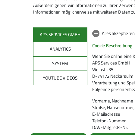
Außerdem geben wir Informationen zu Ihrer Verwendu
Informationen möglicherweise mit weiteren Daten zu
Alles akzeptiere
APS SERVICES GMBH
Cookie Beschreibung
ANALYTICS
Wenn Sie online eine 
APS Services GmbH
SYSTEM
Weinstr. 35
Kletterkurse
Kind
D-74172 Neckarsulm
YOUTUBE VIDEOS
Verarbeitung und Spei
Folgende personenbez
Vorname, Nachname
Straße, Hausnummer, P
E-Mailadresse
Telefon-Nummer
DAV-Mitglieds-Nr.
Barcode-Nr.