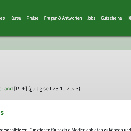
les
Kurse
Preise
Fragen & Antworten
Jobs
Gutscheine
K
Sicherheitstage
erland
[PDF] (gültig seit 23.10.2023)
es
DF]
F]
ersonalisieren, Funktionen für soziale Medien anbieten zu können und 