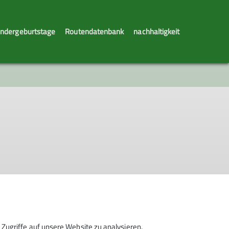
indergeburtstage
Routendatenbank
nachhaltigkeit
Zugriffe auf unsere Website zu analysieren.