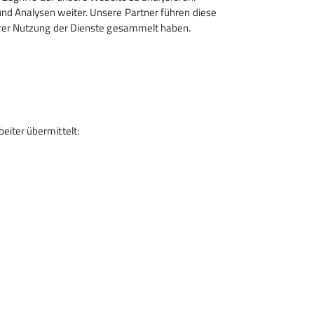
d Analysen weiter. Unsere Partner führen diese
hrer Nutzung der Dienste gesammelt haben.
iter übermittelt:
DAV Kletterzentrum Siegerland
Telefon 0271 - 387 98 108
Kontakt