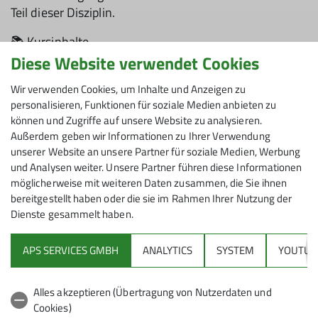
Teil dieser Disziplin.
📚 Kursinhalte
Diese Website verwendet Cookies
Sicherungstechniken
Richtiges Clippen & Seilmanagement
Wir verwenden Cookies, um Inhalte und Anzeigen zu
Mentale Strategien für den Vorstieg
personalisieren, Funktionen für soziale Medien anbieten zu
können und Zugriffe auf unsere Website zu analysieren.
Partnercheck & Kommunikation
Außerdem geben wir Informationen zu Ihrer Verwendung
Ziel: Prüfung zum DAV-Kletterschein Vorstieg
unserer Website an unsere Partner für soziale Medien, Werbung
und Analysen weiter. Unsere Partner führen diese Informationen
🟢 Voraussetzungen
möglicherweise mit weiteren Daten zusammen, die Sie ihnen
Sicheres Beherrschen der Inhalte aus dem Toprope-
bereitgestellt haben oder die sie im Rahmen Ihrer Nutzung der
Dienste gesammelt haben.
Kurs
Mindestens 6 Monate regelmäßige Kletter- und
APS SERVICES GMBH
ANALYTICS
SYSTEM
YOUTUB
Sicherungserfahrung
Mindestalter: 14 Jahre
Empfehlung: Kletterkönnen mind. 5 UIA
Alles akzeptieren (Übertragung von Nutzerdaten und
Cookies)
Auch wenn du schon länger kletterst, aber bisher