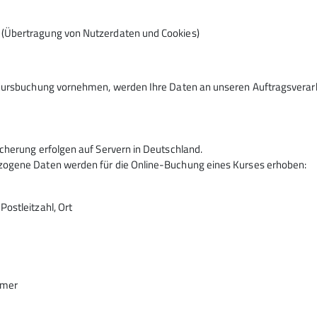
01.02.2024
Mit Halbautomaten ist das reine Halten eines
n (Übertragung von Nutzerdaten und Cookies)
Sturzes beim Klettern ohne zu viel Seildurchlauf
im Gerät kein Problem mehr, auch für leichte
Menschen mit wenig Handkraft. Ein großer
Kursbuchung vornehmen, werden Ihre Daten an unseren Auftragsverarbe
Gewichtsunterschied kann dennoch zu
Problemen führen.
mehr erfahren
cherung erfolgen auf Servern in Deutschland.
ogene Daten werden für die Online-Buchung eines Kurses erhoben:
ostleitzahl, Ort
KLZ_2025
KLZ_2026
KidsCup
Kinder-/Jugendspass
Klettern
hmer
Sektion
Thema_des_monats
Wettkampfgruppe