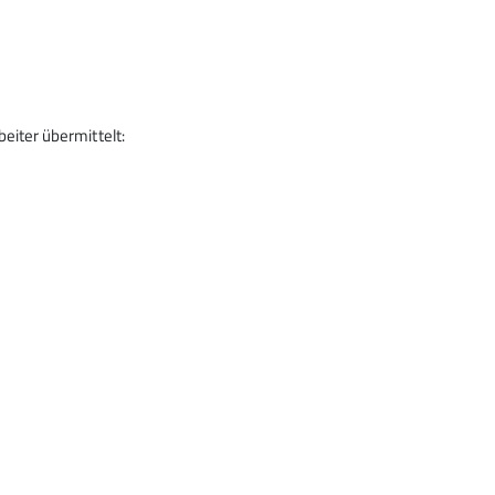
iter übermittelt:
Kletterzentrum
Kurse
Nachhaltig