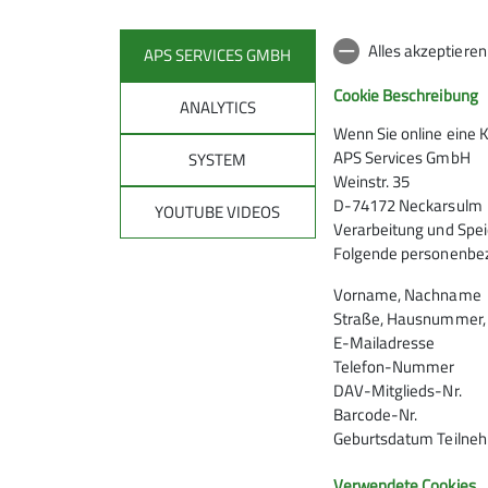
Das Klettern in Hallen ist wenig unfallträchtig,
das belegt die Statistik. Doch es wird nicht
Alles akzeptiere
APS SERVICES GMBH
immer sorgfältig genug gesichert, um auch
Cookie Beschreibung
einen unerwarteten Sturz gut halten zu können.
ANALYTICS
Was soll man beim Klettern tun, wenn man bei
Wenn Sie online eine 
anderen Fehler beobachtet?
APS Services GmbH
SYSTEM
Weinstr. 35
mehr erfahren
D-74172 Neckarsulm
YOUTUBE VIDEOS
Verarbeitung und Spei
Folgende personenbez
Vorname, Nachname
Straße, Hausnummer, P
E-Mailadresse
Andere Themen
Telefon-Nummer
DAV-Mitglieds-Nr.
2025
Ehrenamt
Jugend
KLZ_2023
KLZ_2024
Barcode-Nr.
Geburtsdatum Teilne
Naturschutz
News-Kletterzentrum
Schnupperklettern
Verwendete Cookies