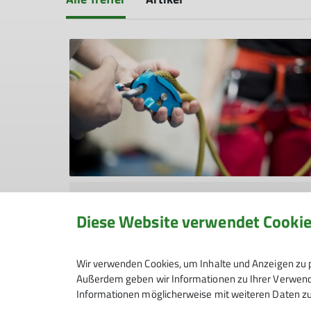
KLZ_2024
Thema_des_monats
Diese Website verwendet Cooki
Thema des Monats: Sicherungsfehler
Wir verwenden Cookies, um Inhalte und Anzeigen zu p
in Kletterhallen
Außerdem geben wir Informationen zu Ihrer Verwendu
Ansprechen oder wegschauen?
Informationen möglicherweise mit weiteren Daten zu
01.03.2024