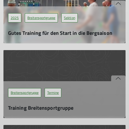
2025
Breitensportgruppe
Sektion
Gutes Training für den Start in die Bergsaison
Breitensportgruppe der Sektion
30.04.2025
Mit der DAV Sektion Siegerland verbinden die meisten
sicherlich Wanderungen im Mittelgebirge, Bergfahrten in
Richtung Siegerlandhütte oder das Klettern an der vertikalen
in der sektionseigenen Kletterhalle am Effertsufer. Nicht ganz
so bekannt ist vielleicht die Breitensportgruppe der Sektion.
Breitensportgruppe
Termine
mehr erfahren
Training Breitensportgruppe
Mo. 01.01.2024
Leitung: