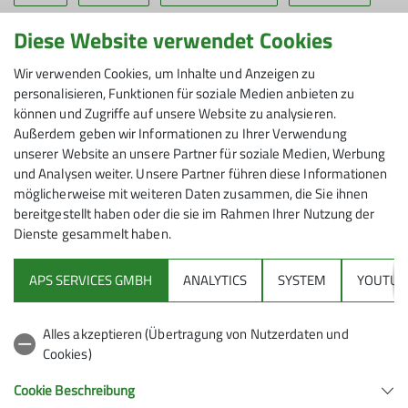
Hochtourengruppe
Jugend
KLZ_2025
Diese Website verwendet Cookies
Klettergruppe Hachenburg
Klettern
Klettersportgruppen
Wir verwenden Cookies, um Inhalte und Anzeigen zu
personalisieren, Funktionen für soziale Medien anbieten zu
Kletterzentrum
Mountainbikegruppe
Nanomoves
News
können und Zugriffe auf unsere Website zu analysieren.
Außerdem geben wir Informationen zu Ihrer Verwendung
Offener Wandertreff
Sektion
Termine
Tourenberichte
unserer Website an unsere Partner für soziale Medien, Werbung
und Analysen weiter. Unsere Partner führen diese Informationen
Wanderangebote
Wandergruppe
Wandern
Wettkampfgruppe
möglicherweise mit weiteren Daten zusammen, die Sie ihnen
genigini
bereitgestellt haben oder die sie im Rahmen Ihrer Nutzung der
Dienste gesammelt haben.
APS SERVICES GMBH
ANALYTICS
SYSTEM
YOUTUB
Kletterkurse
Alles akzeptieren (Übertragung von Nutzerdaten und
Kindergeburtstage
Cookies)
Cookie Beschreibung
Gutscheine