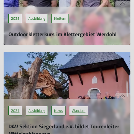
2025
Ausbildung
Klettern
Outdoorkletterkurs im Klettergebiet Werdohl
27.05.2025
Nach einem Vortreffen am 14.05.2025 in der Kletterhalle, bei
dem die wichtigsten Informationen besprochen und die
ersten Techniken geübt wurden, trafen wir uns am
17.05.2025 morgens im Klettergebiet Werdohl an der
Lenneplatte. Wir, das waren Karin, unsere „Trainerin“ und 5
Teilnehmer*innen.
mehr erfahren
2021
Ausbildung
News
Wandern
DAV Sektion Siegerland e.V. bildet Tourenleiter
Mittelgebirge aus