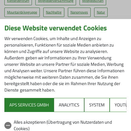
Kletterzentrum
Mitgliederversammlung
Mitgliedschaft
Mountainbikegruppe
Nachhaltig
Nanomoves
Natur
Naturschutz
News
News-Kletterzentrum
Diese Website verwendet Cookies
Offener Wandertreff
Pressestimmen
Sektion
Wir verwenden Cookies, um Inhalte und Anzeigen zu
personalisieren, Funktionen für soziale Medien anbieten zu
Seven Summits Siegen
Siegerlandhütte
Siegerlandhütte800
können und Zugriffe auf unsere Website zu analysieren.
Außerdem geben wir Informationen zu Ihrer Verwendung
Termine
Tourenberichte
Vortrag
Wanderangebote
unserer Website an unsere Partner für soziale Medien, Werbung
und Analysen weiter. Unsere Partner führen diese Informationen
Wandergruppe
Wandern
Wettkampfgruppe
bergauf-bergab
möglicherweise mit weiteren Daten zusammen, die Sie ihnen
genigini
bereitgestellt haben oder die sie im Rahmen Ihrer Nutzung der
Dienste gesammelt haben.
APS SERVICES GMBH
ANALYTICS
SYSTEM
YOUTUB
Kletterkurse
Alles akzeptieren (Übertragung von Nutzerdaten und
Kindergeburtstage
Cookies)