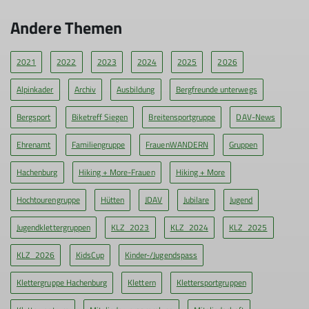
Wenn man diese Überschrift liest, dann ist der erste Gedanke:
Andere Themen
Aber das machen wir doch schon erfolgreich seit vielen
Jahren!
2021
2022
2023
2024
2025
2026
mehr erfahren
Alpinkader
Archiv
Ausbildung
Bergfreunde unterwegs
Bergsport
Biketreff Siegen
Breitensportgruppe
DAV-News
Ehrenamt
Familiengruppe
FrauenWANDERN
Gruppen
Hachenburg
Hiking + More-Frauen
Hiking + More
Hochtourengruppe
Hütten
JDAV
Jubilare
Jugend
Jugendklettergruppen
KLZ_2023
KLZ_2024
KLZ_2025
KLZ_2026
KidsCup
Kinder-/Jugendspass
Klettergruppe Hachenburg
Klettern
Klettersportgruppen