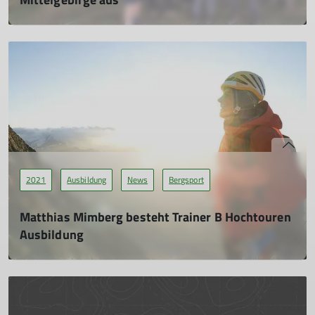
02.11.2021
Immer wieder kommt es auch bei organisierten
Wanderungen zu Unfällen. Das passiert in den Alpen aber
durchaus auch in unseren Mittelgebirgen.
mehr erfahren
2021
Ausbildung
News
Bergsport
Matthias Mimberg besteht Trainer B Hochtouren
Ausbildung
06.08.2021
Mattias Mimberg von der DAV Sektion Siegerland e.V. des
Deutschen Alpenvereins (DAV) e.V. hat jetzt als einer von
gesamt fünf Teilnehmern erfolgreich die Ausbildung zum