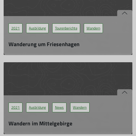
Trainer B Hochtouren bestanden.
mehr erfahren
2021
Ausbildung
Tourenberichte
Wandern
Wanderung um Friesenhagen
02.11.2021
Am zweiten Tag unseres Grundkurses „Wandern im
Mittelgebirge“ war u.a. das Thema „Navigieren mit Karte und
Kompass.“ Ehrlicherweise war dies für mich völliges Neuland.
mehr erfahren
2021
Ausbildung
News
Wandern
Wandern im Mittelgebirge
05.11.2021